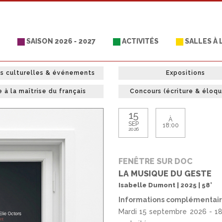
SAISON 2026 - 2027
ACTIVITÉS
SALLES À
es culturelles & événements
Expositions
e à la maîtrise du français
Concours (écriture & éloq
15
À
SEP
18:00
2026
FENÊTRE SUR DOC
LA MUSIQUE DU GESTE
Isabelle Dumont | 2025 | 58’
Informations complémentai
Mardi 15 septembre 2026 - 18 