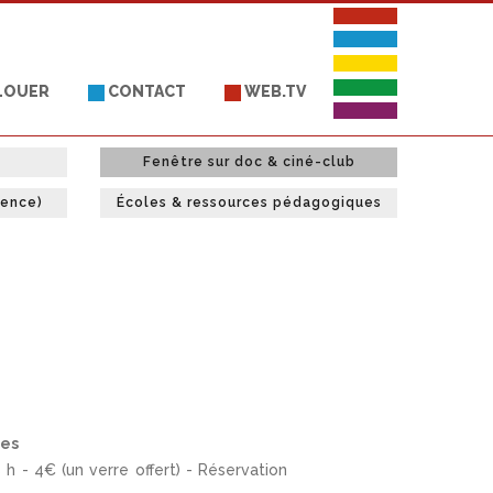
 LOUER
CONTACT
WEB.TV
Fenêtre sur doc & ciné-club
uence)
Écoles & ressources pédagogiques
res
h - 4€ (un verre offert) - Réservation