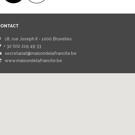
CONTACT
18, rue Joseph II - 1000 Bruxelles
+ 32 (0)2 219 49 33
secretariat@maisondelafrancite.be
www.maisondelafrancite.be