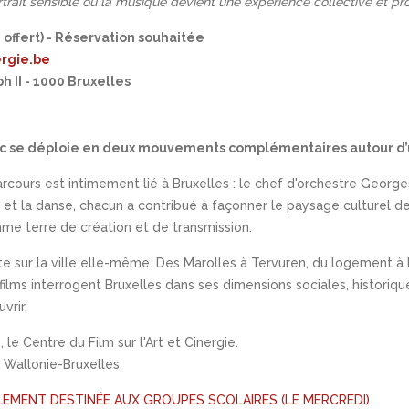
trait sensible où la musique devient une expérience collective et
 offert) - Réservation souhaitée
rgie.be
h II - 1000 Bruxelles
oc se déploie en deux mouvements complémentaires autour d’un
parcours est intimement lié à Bruxelles : le chef d'orchestre Georg
et la danse, chacun a contribué à façonner le paysage culturel de l
omme terre de création et de transmission.
rte sur la ville elle-même. Des Marolles à Tervuren, du logement à
lms interrogent Bruxelles dans ses dimensions sociales, historiques,
vrir.
 le Centre du Film sur l'Art et Cinergie.
n Wallonie-Bruxelles
MENT DESTINÉE AUX GROUPES SCOLAIRES (LE MERCREDI).