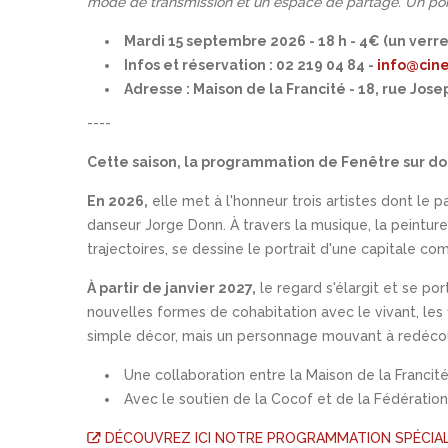
mode de transmission et un espace de partage. Un por
Mardi 15 septembre 2026 - 18 h - 4€ (un verre
Infos et réservation : 02 219 04 84 -
info@cine
Adresse : Maison de la Francité - 18, rue Josep
----
Cette saison, la programmation de Fenêtre sur d
En 2026,
elle met à l'honneur trois artistes dont le 
danseur Jorge Donn. À travers la musique, la peinture 
trajectoires, se dessine le portrait d'une capitale c
À partir de janvier 2027,
le regard s'élargit et se po
nouvelles formes de cohabitation avec le vivant, les fi
simple décor, mais un personnage mouvant à redécou
Une collaboration entre la Maison de la Francité,
Avec le soutien de la Cocof et de la Fédératio
DÉCOUVREZ ICI NOTRE PROGRAMMATION SPÉCIALE