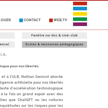
 LOUER
CONTACT
WEB.TV
Fenêtre sur doc & ciné-club
uence)
Écoles & ressources pédagogiques
I.A.
 risque pour nos libertés
 et à l’ULB, Nathan Genicot aborde
ligence artificielle pour nos libertés
exte d'accélération technologique
 à la fois un grand espoir avec des
elles que ChatGPT ou les voitures
nquiétudes sur les risques pour les