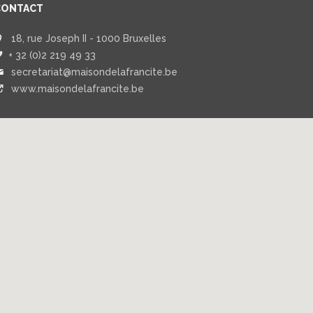
CONTACT
18, rue Joseph II - 1000 Bruxelles
+ 32 (0)2 219 49 33
secretariat@maisondelafrancite.be
www.maisondelafrancite.be