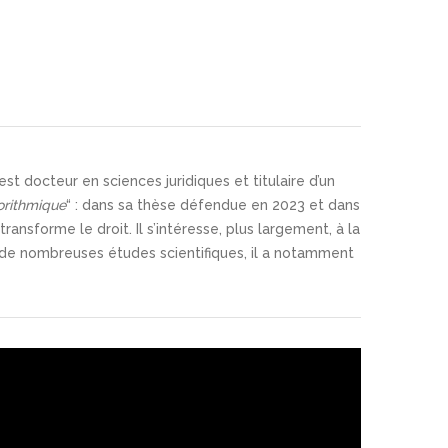
t docteur en sciences juridiques et titulaire d’un
orithmique
“ : dans sa thèse défendue en 2023 et dans
transforme le droit. Il s’intéresse, plus largement, à la
eur de nombreuses études scientifiques, il a notamment