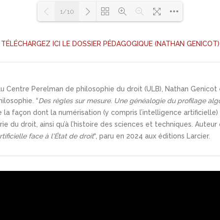
1/10
TÉLÉCHARGEZ ICI LE DOSSIER PÉDAGOGIQUE (NATHAN GENICOT)
Loading PDF 100% ...
u Centre Perelman de philosophie du droit (ULB), Nathan Genicot es
ilosophie. “
Des règles sur mesure. Une généalogie du profilage alg
 la façon dont la numérisation (y compris l’intelligence artificielle) 
rie du droit, ainsi qu’à l’histoire des sciences et techniques. Aut
tificielle face à l'État de droit
“, paru en 2024 aux éditions Larcier.