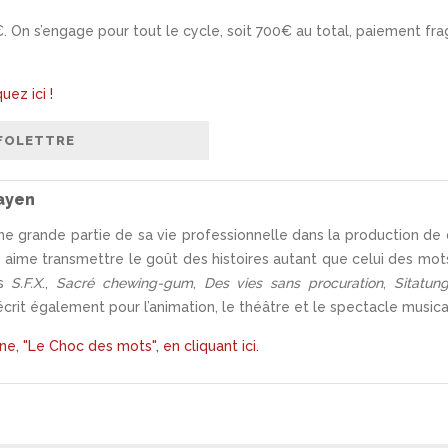
0€. On s’engage pour tout le cycle, soit 700€ au total, paiement fr
uez ici !
ayen
e grande partie de sa vie professionnelle dans la production de 
lle aime transmettre le goût des histoires autant que celui des mot
ls
S.F.X
.,
Sacré chewing-gum
,
Des vies sans procuration
,
Sitatun
crit également pour l’animation, le théâtre et le spectacle musica
ne, "Le Choc des mots", en cliquant ici.