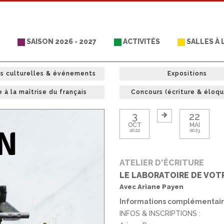
SAISON 2026 - 2027
ACTIVITÉS
SALLES À
es culturelles & événements
Expositions
e à la maîtrise du français
Concours (écriture & éloq
3
22
OCT
MAI
2022
2023
ATELIER D'ÉCRITURE
LE LABORATOIRE DE VOT
Avec Ariane Payen
Informations complémentai
INFOS & INSCRIPTIONS :