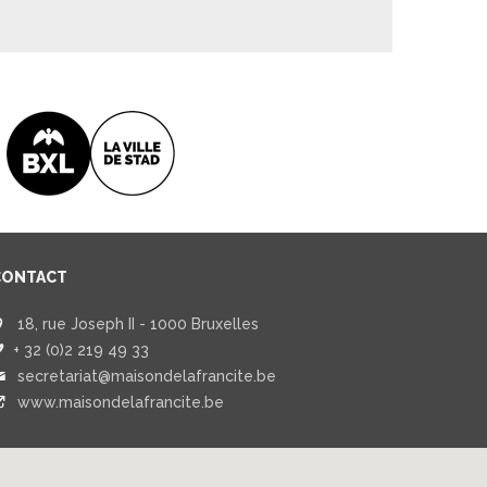
CONTACT
18, rue Joseph II - 1000 Bruxelles
+ 32 (0)2 219 49 33
secretariat@maisondelafrancite.be
www.maisondelafrancite.be