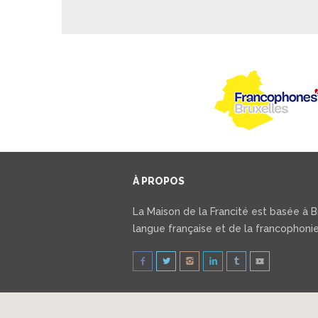
À PROPOS
La Maison de la Francité est basée à Br
langue française et de la francophonie