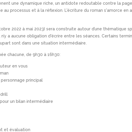
nent une dynamique riche, un antidote redoutable contre la page 
 au processus et à la réflexion. L'écriture du roman s'amorce en at
tobre 2022 à mai 2023) sera construite autour d’une thématique spé
 n’y a aucune obligation d'écrire entre les séances. Certains termine
upart sont dans une situation intermédiaire.
rnée chacune, de 9h30 à 16h30:
auteur en vous
roman
e personnage principal
drill
pour un bilan intermédiaire
nt et évaluation