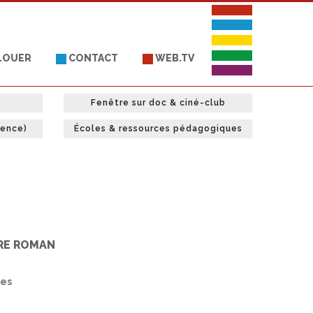
 LOUER
CONTACT
WEB.TV
Fenêtre sur doc & ciné-club
uence)
Écoles & ressources pédagogiques
RE ROMAN
res