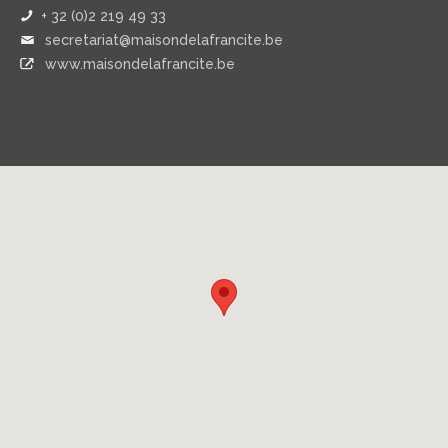
+ 32 (0)2 219 49 33
secretariat@maisondelafrancite.be
www.maisondelafrancite.be