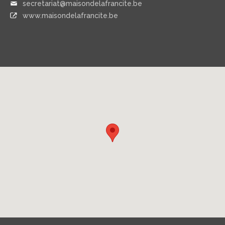
secretariat@maisondelafrancite.be
www.maisondelafrancite.be